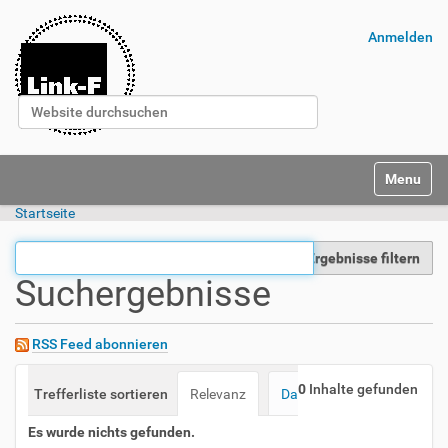
Anmelden
Website durchsuchen
Erweiterte Suche…
Navigatio
Startseite
Ergebnisse filtern
Suchergebnisse
RSS Feed abonnieren
0
Inhalte gefunden
Trefferliste sortieren
Relevanz
Datum (neueste zuerst)
Es wurde nichts gefunden.