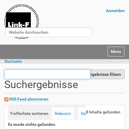
Anmelden
Website durchsuchen
Erweiterte Suche…
Navigatio
Startseite
Ergebnisse filtern
Suchergebnisse
RSS Feed abonnieren
0
Inhalte gefunden
Trefferliste sortieren
Relevanz
Datum (neueste zuerst)
Es wurde nichts gefunden.